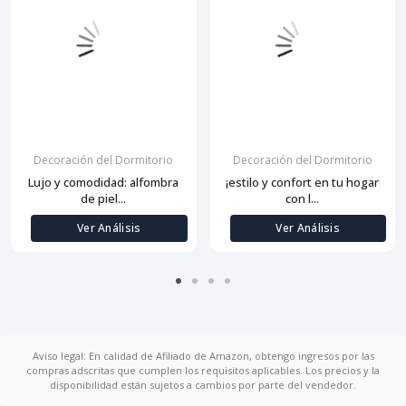
Decoración del Dormitorio
Decoración del Dormitorio
Lujo y comodidad: alfombra
¡estilo y confort en tu hogar
de piel...
con l...
Ver Análisis
Ver Análisis
Aviso legal: En calidad de Afiliado de Amazon, obtengo ingresos por las
compras adscritas que cumplen los requisitos aplicables. Los precios y la
disponibilidad están sujetos a cambios por parte del vendedor.