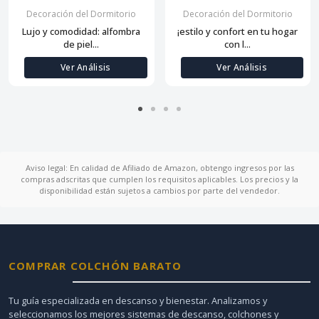
Decoración del Dormitorio
Decoración del Dormitorio
Lujo y comodidad: alfombra
¡estilo y confort en tu hogar
de piel...
con l...
Ver Análisis
Ver Análisis
Aviso legal: En calidad de Afiliado de Amazon, obtengo ingresos por las
compras adscritas que cumplen los requisitos aplicables. Los precios y la
disponibilidad están sujetos a cambios por parte del vendedor.
COMPRAR COLCHÓN BARATO
Tu guía especializada en descanso y bienestar. Analizamos y
seleccionamos los mejores sistemas de descanso, colchones y