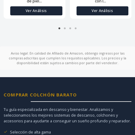
de piel...
con l...
Ver Análisis
Ver Análisis
Aviso legal: En calidad de Afiliado de Amazon, obtengo ingresos por las
compras adscritas que cumplen los requisitos aplicables. Los precios y la
disponibilidad están sujetos a cambios por parte del vendedor.
COMPRAR COLCHÓN BARATO
Tu guía especializada en descanso y bienestar. Analizamos y
seleccionamos los mejores sistemas de descanso, colchones y
accesorios para ayudarte a conseguir un sueño profundo y reparador.
Selección de alta gama