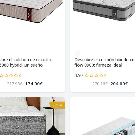
ubre el colchón de cecotec:
Descubre el colchón híbrido c
6900 hybrid! ¡un sueño
flow 8900: firmeza ideal
cto!
4.97
174.00€
204.00€
217.95€
270.16€
-25%