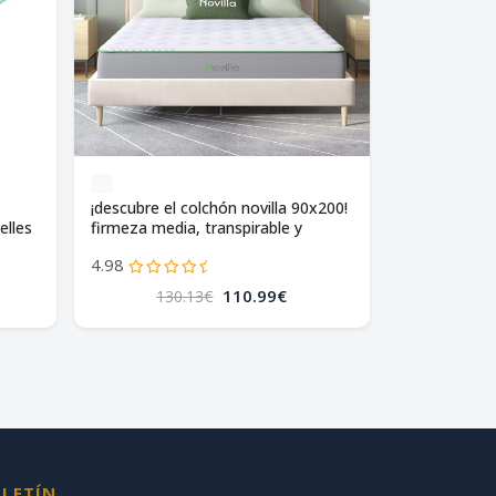
¡descubre el colchón novilla 90x200!
elles
firmeza media, transpirable y
certificado oeko-tex. ¡descanso
4.98
garantizado en tu hogar!
110.99€
130.13€
LETÍN