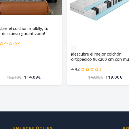
ubre el colchón molblly, tu
 descanso garantizado!
¡descubre el mejor colchón
ortopédico 90x200 cm con mu
ensacados!
4.42
114.09€
119.00€
152.10€
148.05€
ENLACES ÚTILES
BO