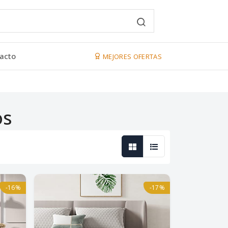
acto
MEJORES OFERTAS
os
-16%
-17%