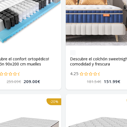
ubre el confort ortopédico!
Descubre el colchón sweetnigh
hón 90x200 cm muelles
comodidad y frescura
cados.
4.25
209.00€
151.99€
259.09€
181.54€
-20%