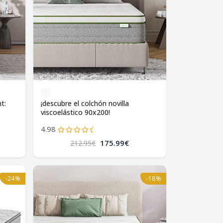
t:
¡descubre el colchón novilla
viscoelástico 90x200!
4.98
175.99€
212.95€
-24%
-18%