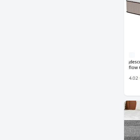
Ropa de cama
¡desc
flow 
perfe
4.02