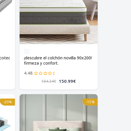
ecotec
¡descubre el colchón novilla 90x200!
firmeza y confort.
4.48
150.99€
184.34€
-20%
-15%