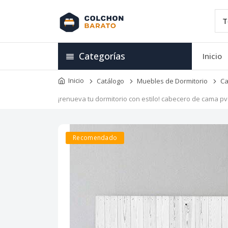
Categorías
Inicio
Inicio
Catálogo
Muebles de Dormitorio
Ca
¡renueva tu dormitorio con estilo! cabecero de cama pv
Recomendado