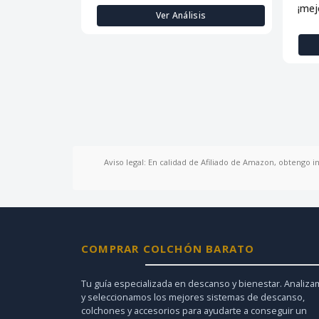
¡mej
Ver Análisis
Aviso legal: En calidad de Afiliado de Amazon, obtengo i
COMPRAR COLCHÓN BARATO
Tu guía especializada en descanso y bienestar. Analiz
y seleccionamos los mejores sistemas de descanso,
colchones y accesorios para ayudarte a conseguir un