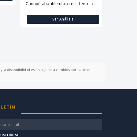
Canapé abatible ultra resistente: c...
Descansa
Ver Análisis
y la disponibilidad están sujetos a cambios por parte del
LETÍN
uscribirse