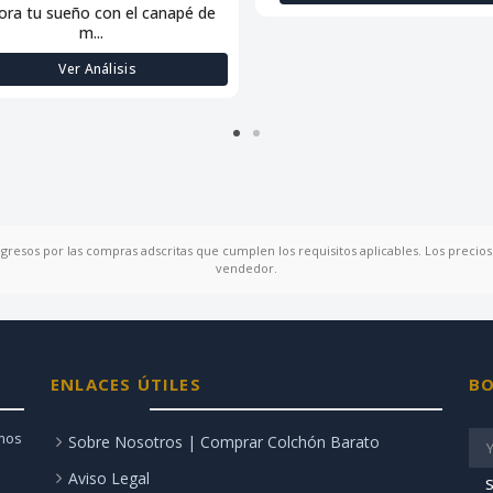
ora tu sueño con el canapé de
m...
Ver Análisis
ngresos por las compras adscritas que cumplen los requisitos aplicables. Los precios 
vendedor.
ENLACES ÚTILES
BO
amos
Sobre Nosotros | Comprar Colchón Barato
Aviso Legal
S