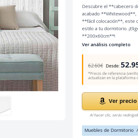
Descubre el **cabecero 
acabado **Whitewood**, d
**fácil colocación**, este
estilo a tu dormitorio. ¡El
**200x60cm**!
Ver análisis completo
52.9
62.60€
Desde:
*Precio de referencia (verifi
actualizan en la plataforma of
Ver precio
Al hacer clic, serás redirigi
Muebles de Dormitorio