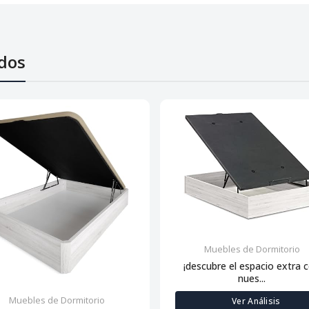
dos
Muebles de Dormitorio
¡descubre el espacio extra 
nues...
Muebles de Dormitorio
Ver Análisis