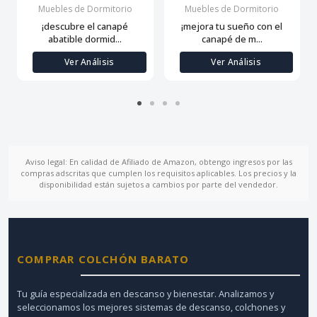
Muebles de Dormitorio
Muebles de Dormitorio
¡descubre el canapé
¡mejora tu sueño con el
abatible dormid...
canapé de m...
Ver Análisis
Ver Análisis
Aviso legal: En calidad de Afiliado de Amazon, obtengo ingresos por las
compras adscritas que cumplen los requisitos aplicables. Los precios y la
disponibilidad están sujetos a cambios por parte del vendedor.
COMPRAR COLCHÓN BARATO
Tu guía especializada en descanso y bienestar. Analizamos y
seleccionamos los mejores sistemas de descanso, colchones y