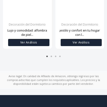
Decoración del Dormitorio
Decoración del Dormitorio
Lujo y comodidad: alfombra
¡estilo y confort en tu hogar
de piel...
con l...
Ver Análisis
Ver Análisis
Aviso legal: En calidad de Afiliado de Amazon, obtengo ingresos por las
compras adscritas que cumplen los requisitos aplicables. Los precios y la
disponibilidad están sujetos a cambios por parte del vendedor.