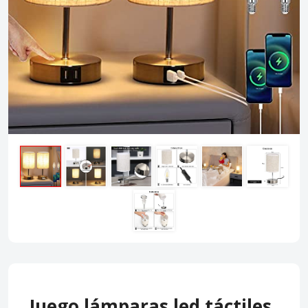
Juego lámparas led táctiles