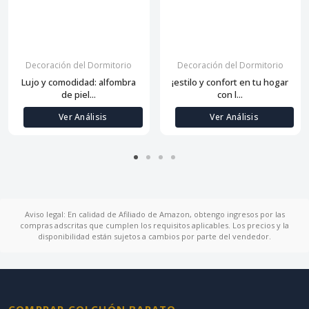
Decoración del Dormitorio
Decoración del Dormitorio
Lujo y comodidad: alfombra
¡estilo y confort en tu hogar
de piel...
con l...
Ver Análisis
Ver Análisis
Aviso legal: En calidad de Afiliado de Amazon, obtengo ingresos por las
compras adscritas que cumplen los requisitos aplicables. Los precios y la
disponibilidad están sujetos a cambios por parte del vendedor.
COMPRAR COLCHÓN BARATO