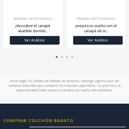
Muebles de Dormitorio
Muebles de Dormitorio
¡descubre el canapé
¡mejora tu sueño con el
abatible dormid...
canapé de m...
Ver Análisis
Ver Análisis
Aviso legal: En calidad de Afiliado de Amazon, obtengo ingresos por las
compras adscritas que cumplen los requisitos aplicables. Los precios y la
disponibilidad están sujetos a cambios por parte del vendedor.
COMPRAR COLCHÓN BARATO