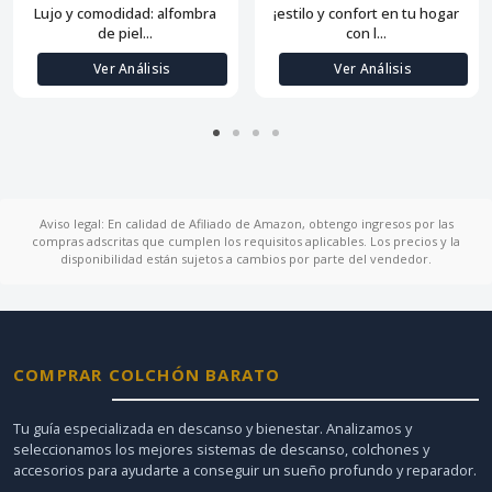
Lujo y comodidad: alfombra
¡estilo y confort en tu hogar
de piel...
con l...
Ver Análisis
Ver Análisis
Aviso legal: En calidad de Afiliado de Amazon, obtengo ingresos por las
compras adscritas que cumplen los requisitos aplicables. Los precios y la
disponibilidad están sujetos a cambios por parte del vendedor.
COMPRAR COLCHÓN BARATO
Tu guía especializada en descanso y bienestar. Analizamos y
seleccionamos los mejores sistemas de descanso, colchones y
accesorios para ayudarte a conseguir un sueño profundo y reparador.