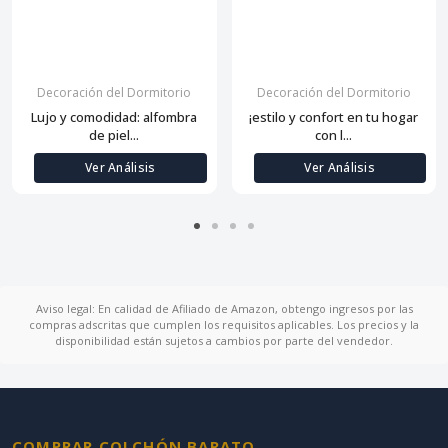
Decoración del Dormitorio
Decoración del Dormitorio
Lujo y comodidad: alfombra
¡estilo y confort en tu hogar
de piel...
con l...
Ver Análisis
Ver Análisis
Aviso legal: En calidad de Afiliado de Amazon, obtengo ingresos por las
compras adscritas que cumplen los requisitos aplicables. Los precios y la
disponibilidad están sujetos a cambios por parte del vendedor.
COMPRAR COLCHÓN BARATO