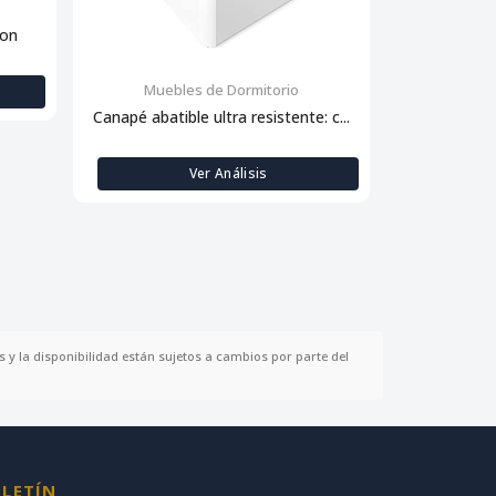
con
Muebles de Dormitorio
Muebl
Canapé abatible ultra resistente: c...
Descansa
Ver Análisis
 y la disponibilidad están sujetos a cambios por parte del
LETÍN