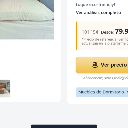
toque eco-friendly!
Ver análisis completo
79.
101.15€
Desde:
*Precio de referencia (verif
actualizan en la plataforma of
Ver precio
Al hacer clic, serás redirigi
Muebles de Dormitorio