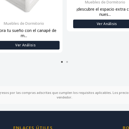
Muebles de Dormitorio
¡descubre el espacio extra 
nues...
Muebles de Dormitorio
Ver Análisis
ora tu sueño con el canapé de
m...
Ver Análisis
gresos por las compras adscritas que cumplen los requisitos aplicables. Los precios
vendedor.
ENLACES ÚTILES
BO