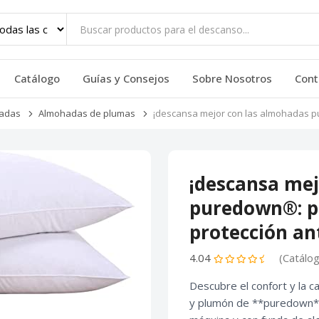
Catálogo
Guías y Consejos
Sobre Nosotros
Cont
adas
Almohadas de plumas
¡descansa mejor con las almohadas p
¡descansa mej
puredown®: p
protección an
4.04
(Catálo
Descubre el confort y la c
y plumón de **puredown**