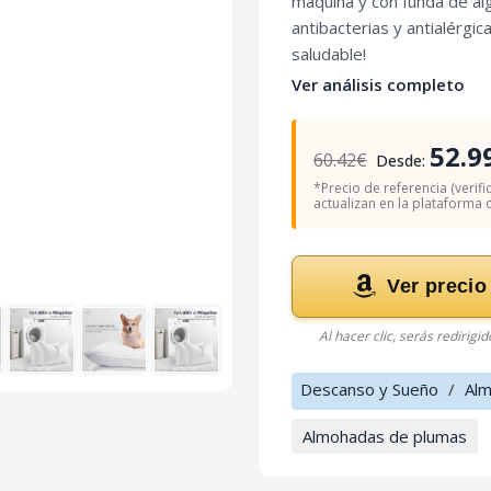
máquina y con funda de al
antibacterias y antialérgic
saludable!
Ver análisis completo
52.9
60.42€
Desde:
*Precio de referencia (verifi
actualizan en la plataforma of
Ver precio
Al hacer clic, serás redirigi
Descanso y Sueño
/
Al
Almohadas de plumas