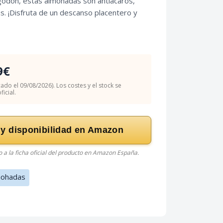
godón, estas almohadas son antiácaros,
as. ¡Disfruta de un descanso placentero y
9€
cado el 09/08/2026). Los costes y el stock se
icial.
 y disponibilidad en Amazon
do a la ficha oficial del producto en Amazon España.
mohadas