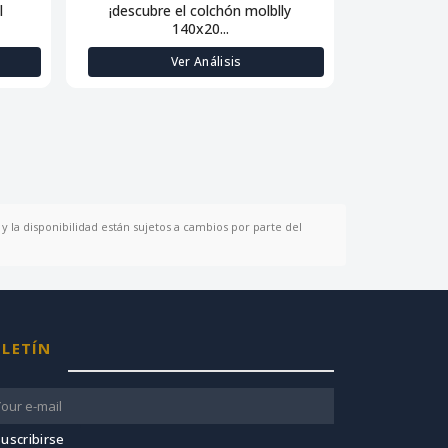
l
¡descubre el colchón molblly
Descanso de
140x20...
Ver Análisis
y la disponibilidad están sujetos a cambios por parte del
LETÍN
uscribirse