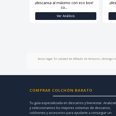
¡descansa al máximo con eco box!
¡de
co...
Ver Análisis
Aviso legal: En calidad de Afiliado de Amazon, obtengo i
COMPRAR COLCHÓN BARATO
Tu guía especializada en descanso y bienestar. Analiz
y seleccionamos los mejores sistemas de descanso,
colchones y accesorios para ayudarte a conseguir un