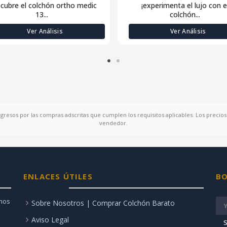
scubre el colchón ortho medic
¡experimenta el lujo con e
13...
colchón...
Ver Análisis
Ver Análisis
ngresos por las compras adscritas que cumplen los requisitos aplicables. Los precios 
vendedor.
ENLACES ÚTILES
BO
amos
Sobre Nosotros | Comprar Colchón Barato
Aviso Legal
S