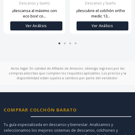
Descanso y Sueño
Descanso y Sueño
¡descansa al máximo con
¡descubre el colchón ortho
eco box! co...
medic 13...
Ver Análisis
Ver Análisis
Aviso legal: En calidad de Afiliado de Amazon, obtengo ingresos por las
compras adscritas que cumplen los requisitos aplicables. Los precios y la
disponibilidad están sujetos a cambios por parte del vendedor.
COMPRAR COLCHÓN BARATO
Tu guía especializada en descanso y bienestar. Analizamos y
seleccionamos los mejores sistemas de descanso, colchones y