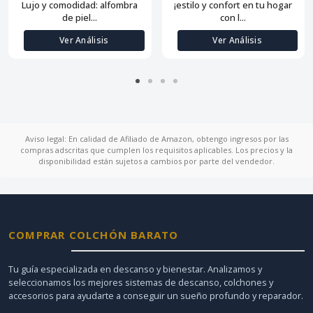
Lujo y comodidad: alfombra
¡estilo y confort en tu hogar
de piel...
con l...
Ver Análisis
Ver Análisis
Aviso legal: En calidad de Afiliado de Amazon, obtengo ingresos por las
compras adscritas que cumplen los requisitos aplicables. Los precios y la
disponibilidad están sujetos a cambios por parte del vendedor.
COMPRAR COLCHÓN BARATO
Tu guía especializada en descanso y bienestar. Analizamos y
seleccionamos los mejores sistemas de descanso, colchones y
accesorios para ayudarte a conseguir un sueño profundo y reparador.