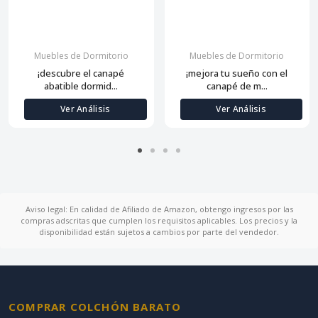
Muebles de Dormitorio
Muebles de Dormitorio
¡descubre el canapé
¡mejora tu sueño con el
abatible dormid...
canapé de m...
Ver Análisis
Ver Análisis
Aviso legal: En calidad de Afiliado de Amazon, obtengo ingresos por las
compras adscritas que cumplen los requisitos aplicables. Los precios y la
disponibilidad están sujetos a cambios por parte del vendedor.
COMPRAR COLCHÓN BARATO