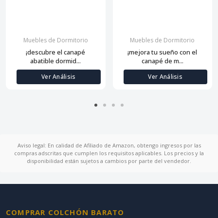
Muebles de Dormitorio
Muebles de Dormitorio
¡descubre el canapé
¡mejora tu sueño con el
abatible dormid...
canapé de m...
Ver Análisis
Ver Análisis
Aviso legal: En calidad de Afiliado de Amazon, obtengo ingresos por las
compras adscritas que cumplen los requisitos aplicables. Los precios y la
disponibilidad están sujetos a cambios por parte del vendedor.
COMPRAR COLCHÓN BARATO