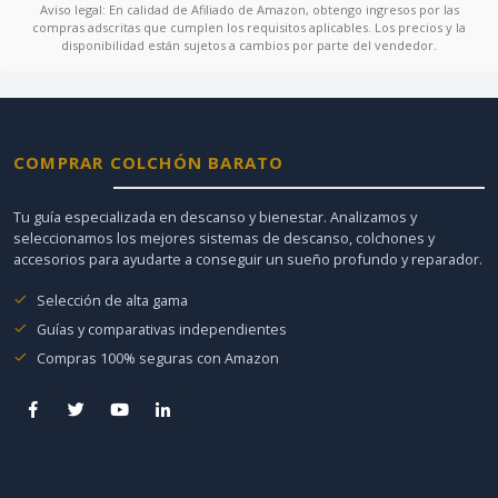
Aviso legal: En calidad de Afiliado de Amazon, obtengo ingresos por las
compras adscritas que cumplen los requisitos aplicables. Los precios y la
disponibilidad están sujetos a cambios por parte del vendedor.
COMPRAR COLCHÓN BARATO
Tu guía especializada en descanso y bienestar. Analizamos y
seleccionamos los mejores sistemas de descanso, colchones y
accesorios para ayudarte a conseguir un sueño profundo y reparador.
Selección de alta gama
Guías y comparativas independientes
Compras 100% seguras con Amazon