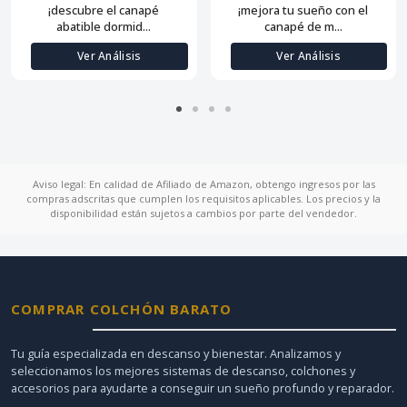
¡descubre el canapé
¡mejora tu sueño con el
abatible dormid...
canapé de m...
Ver Análisis
Ver Análisis
Aviso legal: En calidad de Afiliado de Amazon, obtengo ingresos por las
compras adscritas que cumplen los requisitos aplicables. Los precios y la
disponibilidad están sujetos a cambios por parte del vendedor.
COMPRAR COLCHÓN BARATO
Tu guía especializada en descanso y bienestar. Analizamos y
seleccionamos los mejores sistemas de descanso, colchones y
accesorios para ayudarte a conseguir un sueño profundo y reparador.