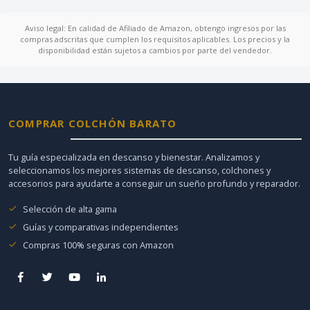
Aviso legal: En calidad de Afiliado de Amazon, obtengo ingresos por las
compras adscritas que cumplen los requisitos aplicables. Los precios y la
disponibilidad están sujetos a cambios por parte del vendedor.
COMPRAR COLCHÓN BARATO
Tu guía especializada en descanso y bienestar. Analizamos y
seleccionamos los mejores sistemas de descanso, colchones y
accesorios para ayudarte a conseguir un sueño profundo y reparador.
Selección de alta gama
Guías y comparativas independientes
Compras 100% seguras con Amazon