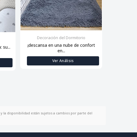
Decoración del Dormitorio
Decora
¡descansa en una nube de confort
 su...
Siente la sua
en...
Ver Análisis
y la disponibilidad están sujetos a cambios por parte del