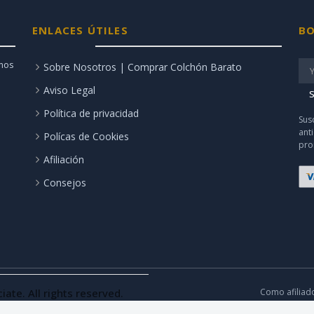
ENLACES ÚTILES
BO
amos
Sobre Nosotros | Comprar Colchón Barato
Aviso Legal
S
Política de privacidad
Sus
ant
Polícas de Cookies
pro
Afiliación
Consejos
te. All rights reserved.
Como afiliad