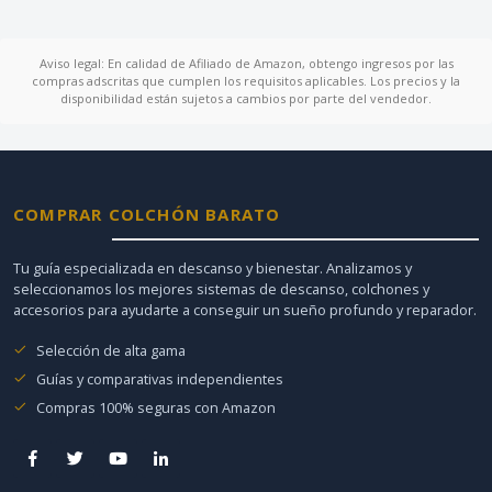
Aviso legal: En calidad de Afiliado de Amazon, obtengo ingresos por las
compras adscritas que cumplen los requisitos aplicables. Los precios y la
disponibilidad están sujetos a cambios por parte del vendedor.
COMPRAR COLCHÓN BARATO
Tu guía especializada en descanso y bienestar. Analizamos y
seleccionamos los mejores sistemas de descanso, colchones y
accesorios para ayudarte a conseguir un sueño profundo y reparador.
Selección de alta gama
Guías y comparativas independientes
Compras 100% seguras con Amazon