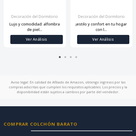
Decoración del Dormitorio
Decoración del Dormitorio
Lujo y comodidad: alfombra
¡estilo y confort en tu hogar
de piel...
con l...
Ver Análisis
Ver Análisis
Aviso legal: En calidad de Afiliado de Amazon, obtengo ingresos por las
compras adscritas que cumplen los requisitos aplicables. Los precios y la
disponibilidad están sujetos a cambios por parte del vendedor.
COMPRAR COLCHÓN BARATO