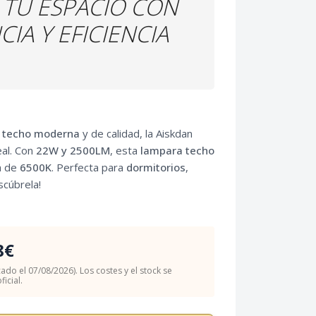
 TU ESPACIO CON
IA Y EFICIENCIA
d techo moderna
y de calidad, la Aiskdan
eal. Con
22W y 2500LM
, esta
lampara techo
a de
6500K
. Perfecta para
dormitorios
,
cúbrela!
8€
cado el 07/08/2026). Los costes y el stock se
icial.