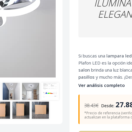
ILUMINA
ELEGANC
Si buscas una
lampara le
Plafon LED es la opción id
salon
brinda una luz blanc
pasillos
y mucho más. ¡Des
Ver análisis completo
27.8
38.43€
Desde:
*Precio de referencia (verifi
actualizan en la plataforma of