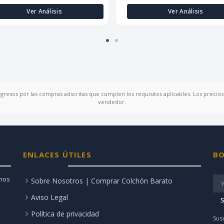
Ver Análisis
Ver Análisis
ngresos por las compras adscritas que cumplen los requisitos aplicables. Los precios 
vendedor.
ENLACES ÚTILES
BO
amos
Sobre Nosotros | Comprar Colchón Barato
Aviso Legal
S
Política de privacidad
Sus