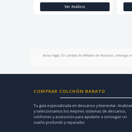
Ver Análisis
Aviso legal: En calidad de Afiliado de Amazon, obtengo i
COMPRAR COLCHÓN BARATO
Tu guía especializada en descanso y bienestar. Analiz
y seleccionamos los mejores sistemas de descanso,
colchones y accesorios para ayudarte a conseguir un
sueño profundo y reparador.