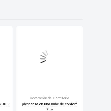
Decoración del Dormitorio
Decora
 su...
¡descansa en una nube de confort
Siente la sua
en...