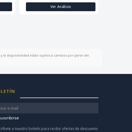
Ver Análisis
y la disponibilidad están sujetos a cambios por parte del
LETÍN
uscribirse
críbete a nuestro boletín para recibir ofertas de descuento