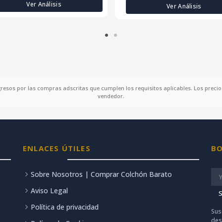
Ver Análisis
Ver Análisis
gresos por las compras adscritas que cumplen los requisitos aplicables. Los precios
vendedor.
ENLACES ÚTILES
BO
Sobre Nosotros | Comprar Colchón Barato
Aviso Legal
S
Política de privacidad
Sus
des