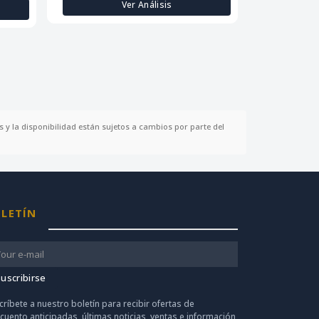
Ver Análisis
 y la disponibilidad están sujetos a cambios por parte del
LETÍN
uscribirse
críbete a nuestro boletín para recibir ofertas de
cuento anticipadas, últimas noticias, ventas e información