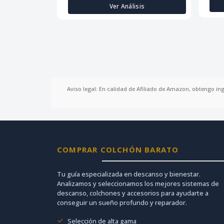
Ver Análisis
Aviso legal: En calidad de Afiliado de Amazon, obtengo in
COMPRAR COLCHÓN BARATO
Tu guía especializada en descanso y bienestar.
Analizamos y seleccionamos los mejores sistemas de
descanso, colchones y accesorios para ayudarte a
conseguir un sueño profundo y reparador.
Selección de alta gama