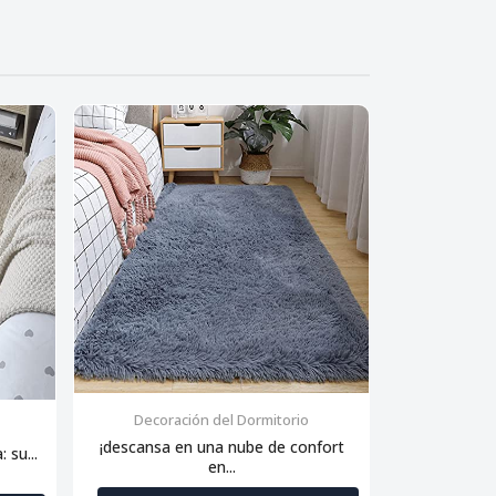
Decoración del Dormitorio
Decora
¡descansa en una nube de confort
 su...
Siente la sua
en...