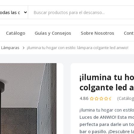
Catálogo
Guías y Consejos
Sobre Nosotros
Cont
Lámparas
¡ilumina tu hogar con estilo: lámpara colgante led anwio!
¡ilumina tu h
colgante led 
4.86
(Catálo
¡Ilumina tu hogar con estil
Luces
de ANWIO! Esta m
perfecta para darle un t
bar o pasillo. ¡Descubre 