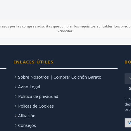
gresos por las compras adscritas que cumplen los requisitos aplicables. Los precios
vendedor.
ENLACES ÚTILES
BO
Sobre Nosotros | Comprar Colchón Barato
Aviso Legal
S
Política de privacidad
Sus
des
Polícas de Cookies
pro
Afiliación
Consejos