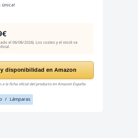
 única!
9€
icado el 06/08/2026). Los costes y el stock se
icial.
 y disponibilidad en Amazon
do a la ficha oficial del producto en Amazon España.
o
/
Lámparas