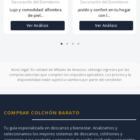
Decoración del Dormitorio
Decoración del Dormitorio
Lujo y comodidad: alfombra
¡estilo y confort en tu hogar
de piel...
con l...
Ver Análisis
Ver Análisis
Aviso legal: En calidad de Afiliado de Amazon, obtengo ingresos por las
compras adscritas que cumplen los requisitos aplicables. Los precios y la
disponibilidad están sujetos a cambios por parte del vendedor.
COMPRAR COLCHÓN BARATO
Tu guía especializada en descanso y bienestar. Analizamos y
seleccionamos los mejores sistemas de descanso, colchones y
accesorios para ayudarte a conseguir un sueño profundo y reparador.