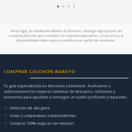
Aviso legal: En calidad de Afiliado de Amazon, obtengo ingresos por las
compras adscritas que cumplen los requisitos aplicables. Los precios y la
disponibilidad están sujetos a cambios por parte del vendedor.
COMPRAR COLCHÓN BARATO
Tu guía especializada en descanso y bienestar. Analizamos y
seleccionamos los mejores sistemas de descanso, colchones y
accesorios para ayudarte a conseguir un sueño profundo y reparador.
Selección de alta gama
Guías y comparativas independientes
Compras 100% seguras con Amazon