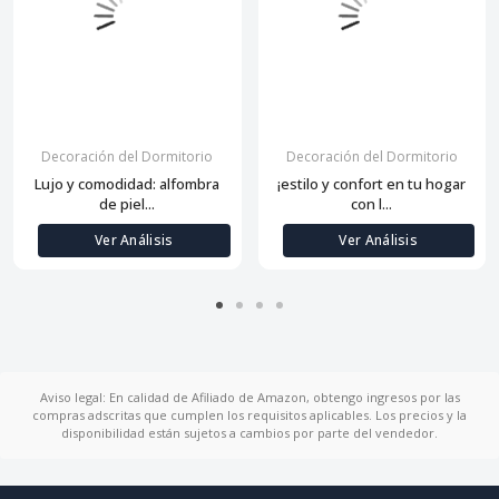
Decoración del Dormitorio
Decoración del Dormitorio
Lujo y comodidad: alfombra
¡estilo y confort en tu hogar
de piel...
con l...
Ver Análisis
Ver Análisis
Aviso legal: En calidad de Afiliado de Amazon, obtengo ingresos por las
compras adscritas que cumplen los requisitos aplicables. Los precios y la
disponibilidad están sujetos a cambios por parte del vendedor.