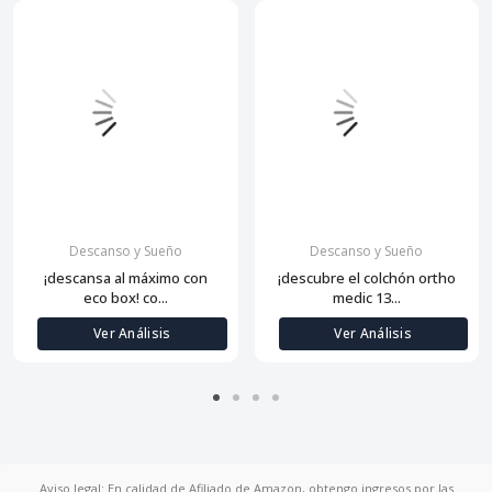
Descanso y Sueño
Descanso y Sueño
¡descansa al máximo con
¡descubre el colchón ortho
eco box! co...
medic 13...
Ver Análisis
Ver Análisis
Aviso legal: En calidad de Afiliado de Amazon, obtengo ingresos por las