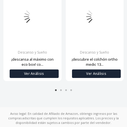
Descanso y Sueño
Descanso y Sueño
¡descansa al máximo con
¡descubre el colchón ortho
eco box! co...
medic 13...
Ver Análisis
Ver Análisis
Aviso legal: En calidad de Afiliado de Amazon, obtengo ingresos por las
compras adscritas que cumplen los requisitos aplicables. Los precios y la
disponibilidad están sujetos a cambios por parte del vendedor.