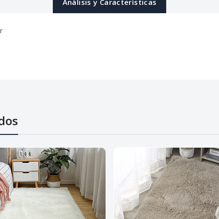
Análisis y Características
r
dos