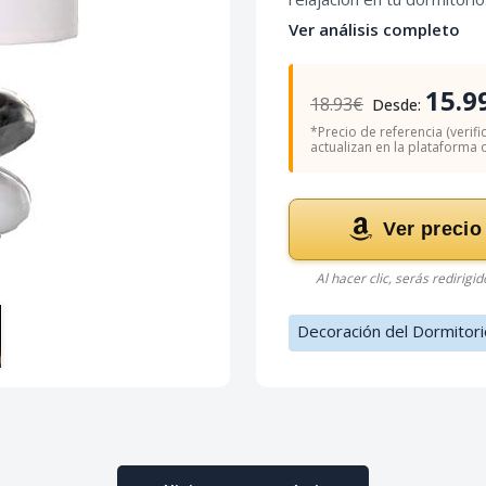
Ver análisis completo
15.9
18.93€
Desde:
*Precio de referencia (verifi
actualizan en la plataforma of
Ver precio
Al hacer clic, serás redirigi
Decoración del Dormitori