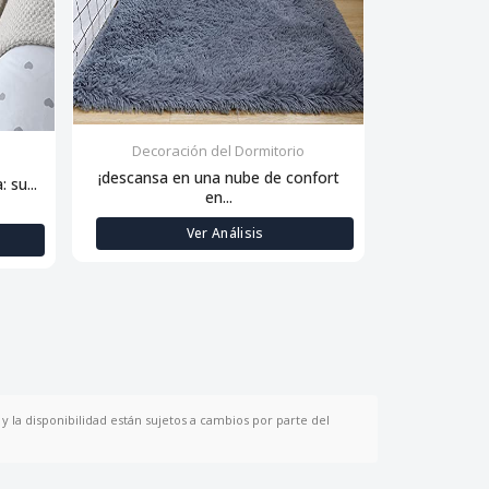
Decoración del Dormitorio
Decora
¡descansa en una nube de confort
 su...
Siente la sua
en...
Ver Análisis
y la disponibilidad están sujetos a cambios por parte del