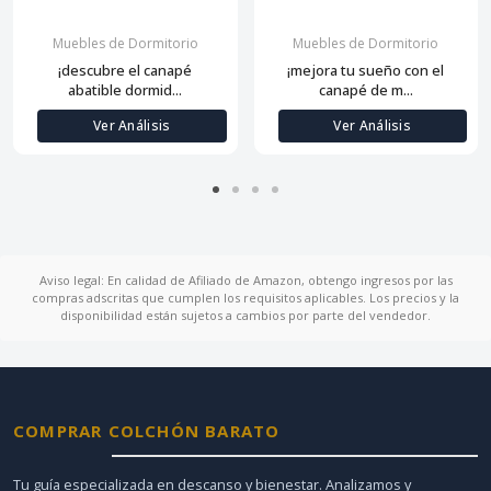
Muebles de Dormitorio
Muebles de Dormitorio
¡descubre el canapé
¡mejora tu sueño con el
abatible dormid...
canapé de m...
Ver Análisis
Ver Análisis
Aviso legal: En calidad de Afiliado de Amazon, obtengo ingresos por las
compras adscritas que cumplen los requisitos aplicables. Los precios y la
disponibilidad están sujetos a cambios por parte del vendedor.
COMPRAR COLCHÓN BARATO
Tu guía especializada en descanso y bienestar. Analizamos y