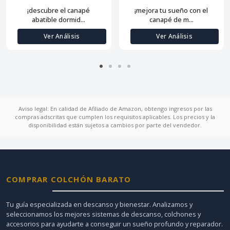
¡descubre el canapé
¡mejora tu sueño con el
abatible dormid...
canapé de m...
Ver Análisis
Ver Análisis
Aviso legal: En calidad de Afiliado de Amazon, obtengo ingresos por las
compras adscritas que cumplen los requisitos aplicables. Los precios y la
disponibilidad están sujetos a cambios por parte del vendedor.
COMPRAR COLCHÓN BARATO
Tu guía especializada en descanso y bienestar. Analizamos y
seleccionamos los mejores sistemas de descanso, colchones y
accesorios para ayudarte a conseguir un sueño profundo y reparador.