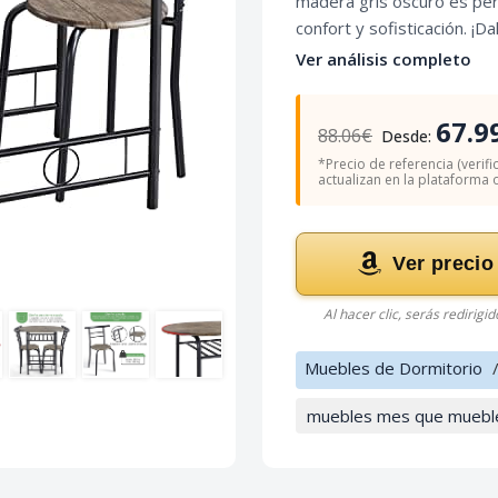
madera gris oscuro es per
confort y sofisticación. ¡
Ver análisis completo
67.9
88.06€
Desde:
*Precio de referencia (verifi
actualizan en la plataforma of
Ver precio
Al hacer clic, serás redirigi
Muebles de Dormitorio
muebles mes que muebl