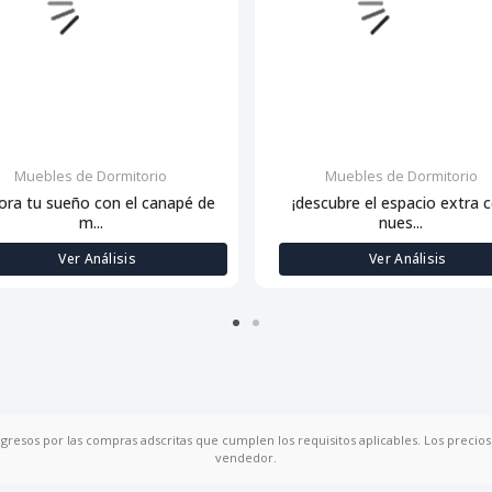
Muebles de Dormitorio
Muebles de Dormitorio
ora tu sueño con el canapé de
¡descubre el espacio extra 
m...
nues...
Ver Análisis
Ver Análisis
ngresos por las compras adscritas que cumplen los requisitos aplicables. Los precios 
vendedor.