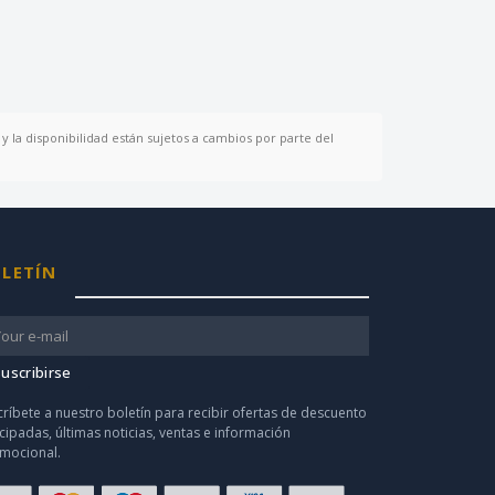
y la disponibilidad están sujetos a cambios por parte del
LETÍN
uscribirse
críbete a nuestro boletín para recibir ofertas de descuento
icipadas, últimas noticias, ventas e información
mocional.