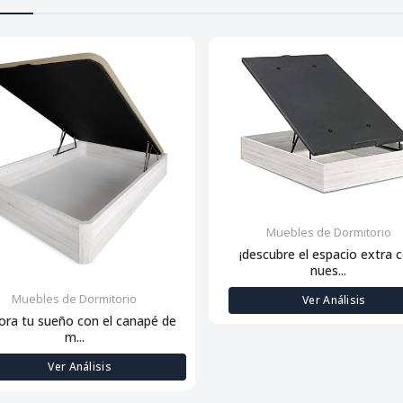
Muebles de Dormitorio
¡descubre el espacio extra 
nues...
Muebles de Dormitorio
Ver Análisis
ora tu sueño con el canapé de
m...
Ver Análisis