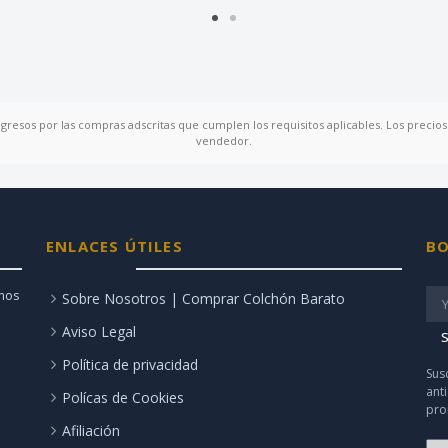
ngresos por las compras adscritas que cumplen los requisitos aplicables. Los precios 
vendedor.
ENLACES ÚTILES
BO
amos
Sobre Nosotros | Comprar Colchón Barato
Aviso Legal
S
Política de privacidad
Sus
ant
Polícas de Cookies
pro
Afiliación