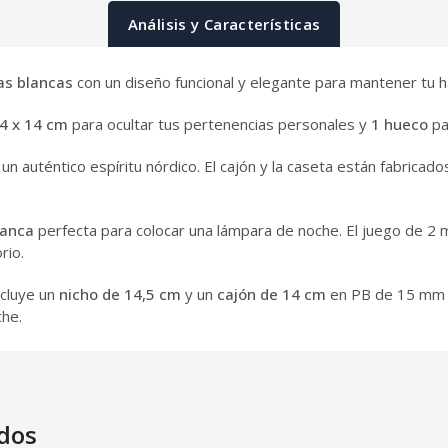
Análisis y Características
as blancas
con un diseño funcional y elegante para mantener tu h
34 x 14 cm
para ocultar tus pertenencias personales y
1 hueco
pa
 un auténtico espíritu nórdico. El cajón y la caseta están fabricad
lanca
perfecta para colocar una lámpara de noche. El juego de 2
rio.
incluye un
nicho de 14,5 cm
y un
cajón de 14 cm
en PB de 15 mm e
che.
dos