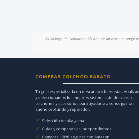
Aviso legal: En calidad de Afiliado de Amazon, obtengo i
COMPRAR COLCHÓN BARATO
Tu guía especializada en descanso y bienestar. Analiz
y seleccionamos los mejores sistemas de descanso,
colchones y accesorios para ayudarte a conseguir un
sueño profundo y reparador.
Selección de alta gama
Guías y comparativas independientes
Compras 100% seguras con Amazon