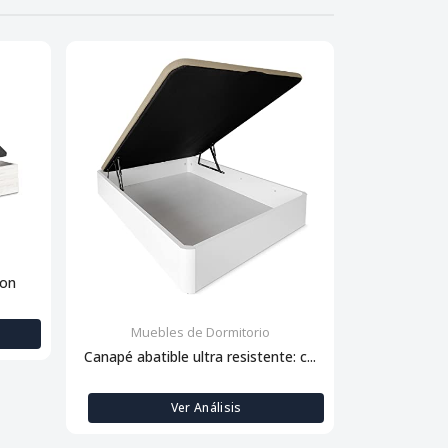
con
Muebles de Dormitorio
Muebl
Canapé abatible ultra resistente: c...
Descansa
Ver Análisis