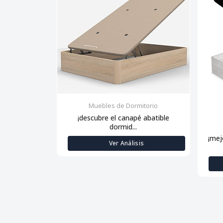
Muebles de Dormitorio
¡descubre el canapé abatible
dormid...
¡mej
Ver Análisis