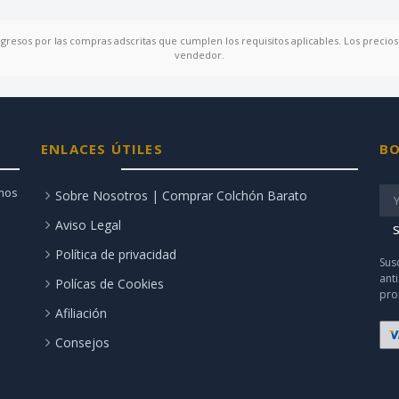
ngresos por las compras adscritas que cumplen los requisitos aplicables. Los precios 
vendedor.
ENLACES ÚTILES
BO
amos
Sobre Nosotros | Comprar Colchón Barato
Aviso Legal
S
Política de privacidad
Sus
ant
Polícas de Cookies
pro
Afiliación
Consejos