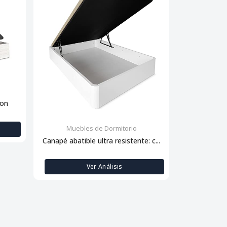
con
Muebles de Dormitorio
Muebl
Canapé abatible ultra resistente: c...
Descansa
Ver Análisis