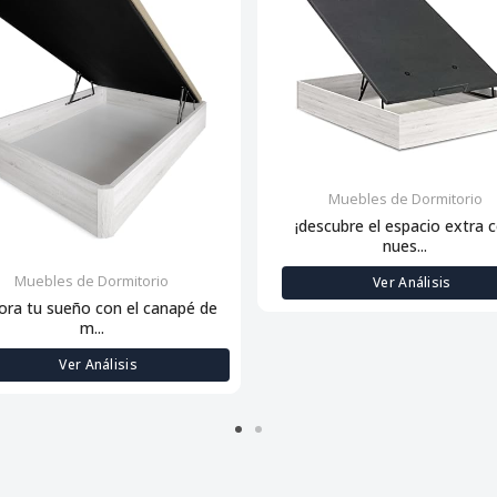
Muebles de Dormitorio
¡descubre el espacio extra 
nues...
Muebles de Dormitorio
Ver Análisis
ora tu sueño con el canapé de
m...
Ver Análisis