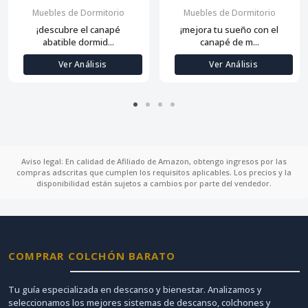
Muebles de Dormitorio
Muebles de Dormitorio
¡descubre el canapé
¡mejora tu sueño con el
abatible dormid...
canapé de m...
Ver Análisis
Ver Análisis
Aviso legal: En calidad de Afiliado de Amazon, obtengo ingresos por las
compras adscritas que cumplen los requisitos aplicables. Los precios y la
disponibilidad están sujetos a cambios por parte del vendedor.
COMPRAR COLCHÓN BARATO
Tu guía especializada en descanso y bienestar. Analizamos y
seleccionamos los mejores sistemas de descanso, colchones y