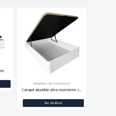
con
Muebles de Dormitorio
Muebl
Canapé abatible ultra resistente: c...
Descansa
Ver Análisis