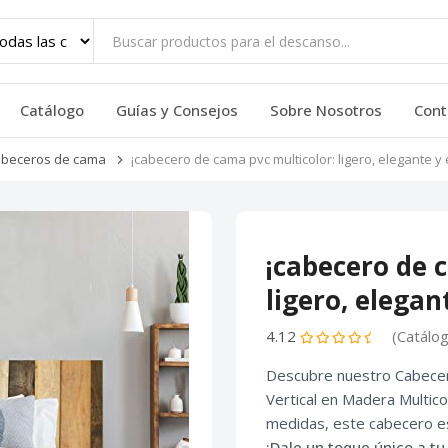
Catálogo
Guías y Consejos
Sobre Nosotros
Cont
beceros de cama
¡cabecero de cama pvc multicolor: ligero, elegante y
¡cabecero de 
ligero, elega
4.12
(Catálo
Descubre nuestro Cabece
Vertical en Madera Multic
medidas, este cabecero 
¡Dale un toque único a t