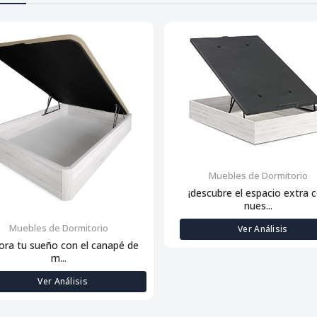
Muebles de Dormitorio
¡descubre el espacio extra 
nues...
Muebles de Dormitorio
Ver Análisis
ora tu sueño con el canapé de
m...
Ver Análisis