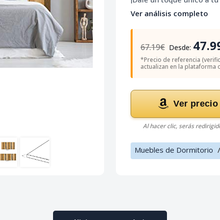
Ver análisis completo
47.9
67.19€
Desde:
*Precio de referencia (verif
actualizan en la plataforma of
Ver precio
Al hacer clic, serás redirigi
Muebles de Dormitorio