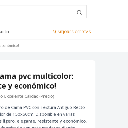
acto
MEJORES OFERTAS
 económico!
cama pvc multicolor:
nte y económico!
go Excelente Calidad-Precio)
ro de Cama PVC con Textura Antiguo Recto
olor de 150x60cm. Disponible en varias
es
ligero
,
elegante
,
resistente
y
económico
.
u dormitorio con este moderno diseño!