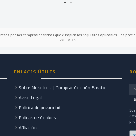
gresos por las compras adscritas que cumplen los requisitos aplicables. Los precios
vendedor.
ENLACES ÚTILES
BO
Sobre Nosotros | Comprar Colchón Barato
Aviso Legal
S
Política de privacidad
Sus
des
Polícas de Cookies
pro
Afiliación