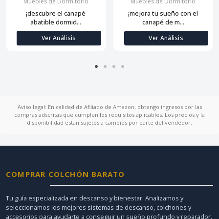
Muebles de Dormitorio
Muebles de Dormitorio
¡descubre el canapé
¡mejora tu sueño con el
abatible dormid...
canapé de m...
Ver Análisis
Ver Análisis
Aviso legal: En calidad de Afiliado de Amazon, obtengo ingresos por las
compras adscritas que cumplen los requisitos aplicables. Los precios y la
disponibilidad están sujetos a cambios por parte del vendedor.
COMPRAR COLCHÓN BARATO
Tu guía especializada en descanso y bienestar. Analizamos y
seleccionamos los mejores sistemas de descanso, colchones y
accesorios para ayudarte a conseguir un sueño profundo y reparador.