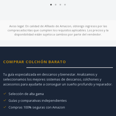
Aviso legal: En calidad de Afiliado de Amazon, obtengo ingresos por las
compras adscritas que cumplen los requisitos aplicables. Los precios y la
disponibilidad están sujetos a cambios por parte del vendedor.
COMPRAR COLCHÓN BARATO
Tu guía especializada en descanso y bienestar. Analizamos y
seleccionamos los mejores sistemas de descanso, colchones y
accesorios para ayudarte a conseguir un sueño profundo y reparador.
Selección de alta gama
Guías y comparativas independientes
Compras 100% seguras con Amazon