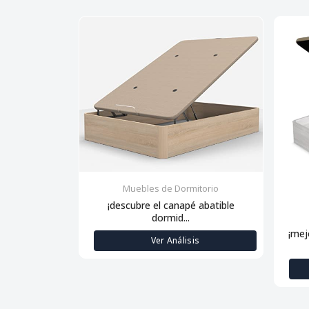
Muebles de Dormitorio
¡descubre el canapé abatible
dormid...
¡mej
Ver Análisis