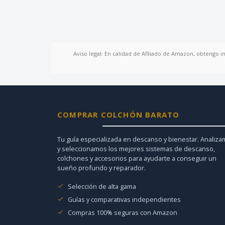
Aviso legal: En calidad de Afiliado de Amazon, obtengo i
COMPRAR COLCHÓN BARATO
Tu guía especializada en descanso y bienestar. Analiz
y seleccionamos los mejores sistemas de descanso,
colchones y accesorios para ayudarte a conseguir un
sueño profundo y reparador.
Selección de alta gama
Guías y comparativas independientes
Compras 100% seguras con Amazon