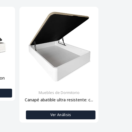
con
Muebles de Dormitorio
Muebl
Canapé abatible ultra resistente: c...
Descansa
Ver Análisis