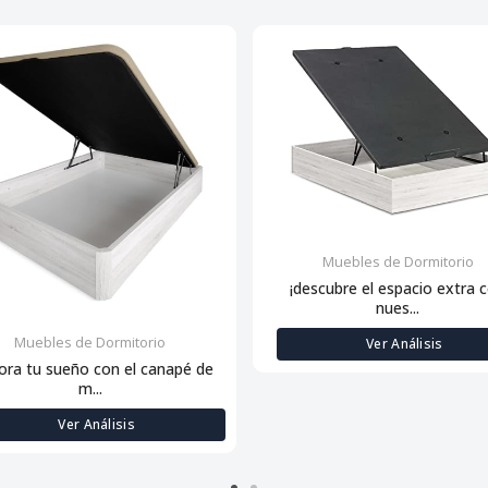
Muebles de Dormitorio
¡descubre el espacio extra 
nues...
Muebles de Dormitorio
Ver Análisis
ora tu sueño con el canapé de
m...
Ver Análisis