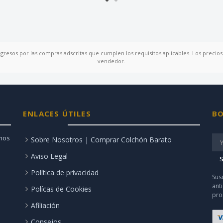
ngresos por las compras adscritas que cumplen los requisitos aplicables. Los precios 
vendedor.
ENLACES ÚTILES
BO
amos
Sobre Nosotros | Comprar Colchón Barato
Aviso Legal
S
Política de privacidad
Sus
ant
Polícas de Cookies
pro
Afiliación
Consejos