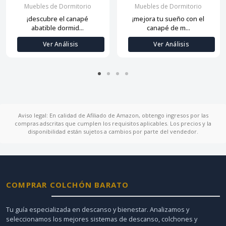
Muebles de Dormitorio
Muebles de Dormitorio
¡descubre el canapé
¡mejora tu sueño con el
abatible dormid...
canapé de m...
Ver Análisis
Ver Análisis
Aviso legal: En calidad de Afiliado de Amazon, obtengo ingresos por las
compras adscritas que cumplen los requisitos aplicables. Los precios y la
disponibilidad están sujetos a cambios por parte del vendedor.
COMPRAR COLCHÓN BARATO
Tu guía especializada en descanso y bienestar. Analizamos y
seleccionamos los mejores sistemas de descanso, colchones y