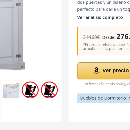
dos puertas
y un diseño
c
perfecto para darle un toq
Ver análisis completo
276
344.68€
Desde:
*Precio de referencia (verifi
actualizan en la plataforma of
Ver precio
Al hacer clic, serás redirigi
Muebles de Dormitorio