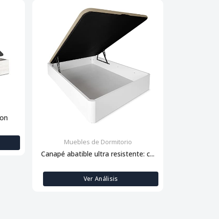
con
Muebles de Dormitorio
Muebl
Canapé abatible ultra resistente: c...
Descansa
Ver Análisis