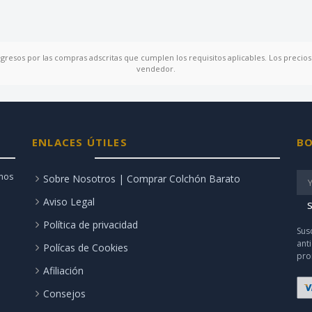
ngresos por las compras adscritas que cumplen los requisitos aplicables. Los precios 
vendedor.
ENLACES ÚTILES
BO
amos
Sobre Nosotros | Comprar Colchón Barato
Aviso Legal
S
Política de privacidad
Sus
ant
Polícas de Cookies
pro
Afiliación
Consejos