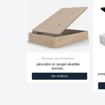
Muebles de Dormitorio
¡descubre el canapé abatible
dormid...
¡mej
Ver Análisis