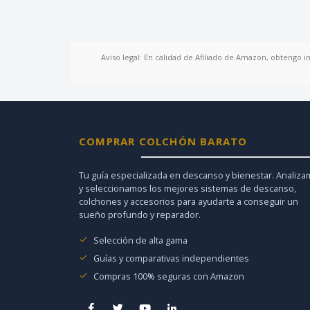
Aviso legal: En calidad de Afiliado de Amazon, obtengo i
COMPRAR COLCHÓN BARATO
Tu guía especializada en descanso y bienestar. Analiz
y seleccionamos los mejores sistemas de descanso,
colchones y accesorios para ayudarte a conseguir un
sueño profundo y reparador.
Selección de alta gama
Guías y comparativas independientes
Compras 100% seguras con Amazon