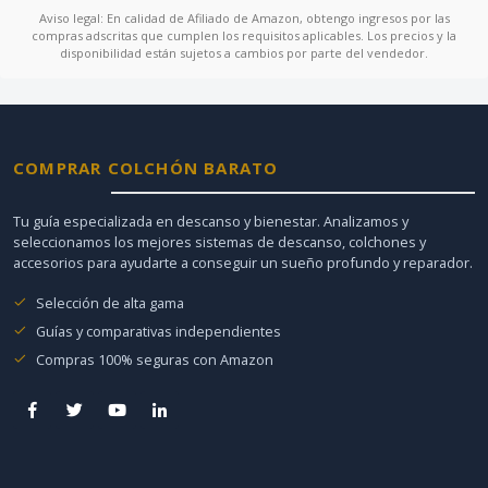
Aviso legal: En calidad de Afiliado de Amazon, obtengo ingresos por las
compras adscritas que cumplen los requisitos aplicables. Los precios y la
disponibilidad están sujetos a cambios por parte del vendedor.
COMPRAR COLCHÓN BARATO
Tu guía especializada en descanso y bienestar. Analizamos y
seleccionamos los mejores sistemas de descanso, colchones y
accesorios para ayudarte a conseguir un sueño profundo y reparador.
Selección de alta gama
Guías y comparativas independientes
Compras 100% seguras con Amazon