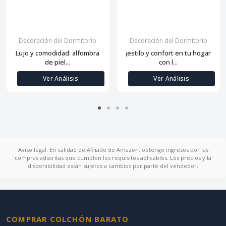
Decoración del Dormitorio
Decoración del Dormitorio
Lujo y comodidad: alfombra
¡estilo y confort en tu hogar
de piel...
con l...
Ver Análisis
Ver Análisis
Aviso legal: En calidad de Afiliado de Amazon, obtengo ingresos por las
compras adscritas que cumplen los requisitos aplicables. Los precios y la
disponibilidad están sujetos a cambios por parte del vendedor.
COMPRAR COLCHÓN BARATO