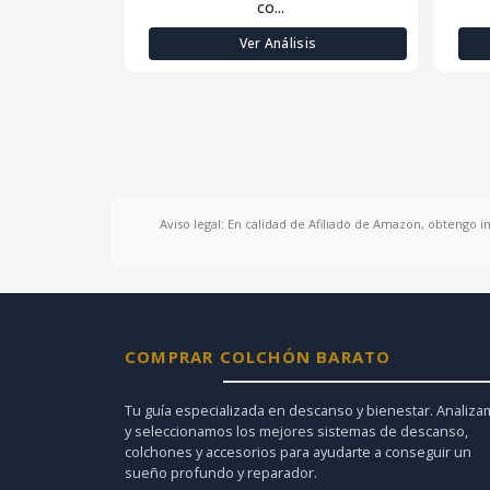
co...
Ver Análisis
Aviso legal: En calidad de Afiliado de Amazon, obtengo i
COMPRAR COLCHÓN BARATO
Tu guía especializada en descanso y bienestar. Analiz
y seleccionamos los mejores sistemas de descanso,
colchones y accesorios para ayudarte a conseguir un
sueño profundo y reparador.