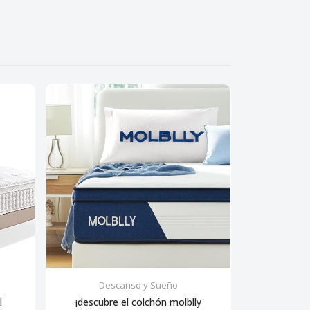
Descanso y Sueño
Des
l
¡descubre el colchón molblly
Descanso de