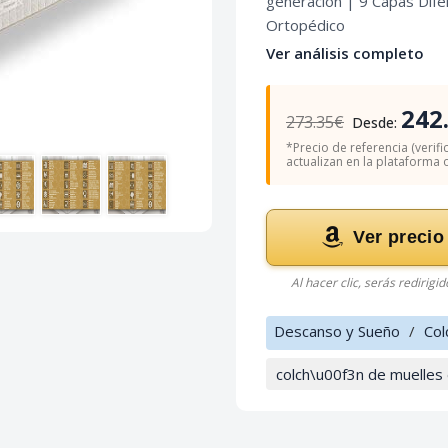
generación | 9 Capas Dife
Ortopédico
Ver análisis completo
242
273.35€
Desde:
*Precio de referencia (verifi
actualizan en la plataforma of
Ver precio
Al hacer clic, serás redirigi
Descanso y Sueño
/
Col
colch\u00f3n de muelle