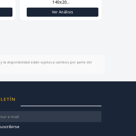
140x20...
Ver Análisis
y la disponibilidad están sujetos a cambios por parte del
LETÍN
uscribirse