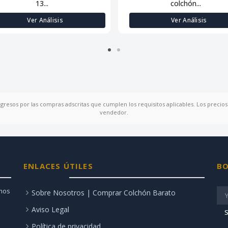
13...
colchón...
Ver Análisis
Ver Análisis
ngresos por las compras adscritas que cumplen los requisitos aplicables. Los precios 
vendedor.
ENLACES ÚTILES
BO
amos
Sobre Nosotros | Comprar Colchón Barato
Aviso Legal
S
Política de privacidad