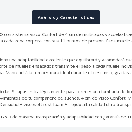
Análisis y Características
DO
con sistema Visco-Confort de 4 cm de multicapas viscoelásticas
 a cada zona corporal con sus 11 puntos de presión. Cada muell
ona una adaptabilidad excelente que equilibrará y acomodará cual
te de muelles ensacados transmite el peso a cada muelle individ
a. Mantendrá la temperatura ideal durante el descanso, gracias 
ido las 9 capas estratégicamente para ofrecer una tumbada de f
vimientos de tu compañero de sueños. 4 cm de Visco Confort: Ma
ensidad + viscosoft rest foam + Tejido alta calidad ultra transpir
D25.0
de máxima transpiración y adaptabilidad con garantía de 1