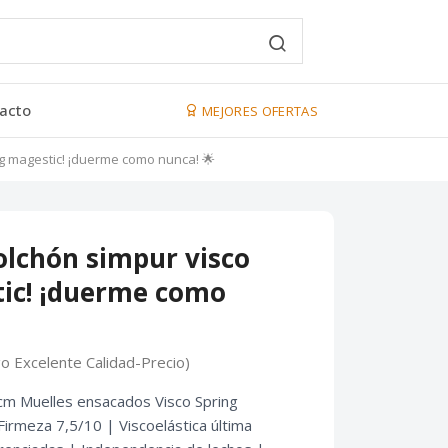
acto
MEJORES OFERTAS
ng magestic! ¡duerme como nunca! 🌟
colchón simpur visco
tic! ¡duerme como
go Excelente Calidad-Precio)
m Muelles ensacados Visco Spring
irmeza 7,5/10 | Viscoelástica última