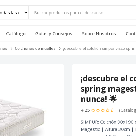
Catálogo
Guías y Consejos
Sobre Nosotros
Cont
ones
Colchones de muelles
¡descubre el colchón simpur visco spri
¡descubre el 
spring mages
nunca! 🌟
4.25
(Catálo
SIMPUR: Colchón 90x190 c
Magestic | Altura 30cm | F