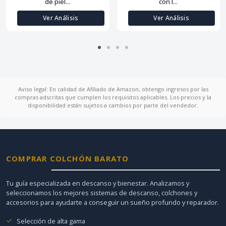
de piel...
con l...
Ver Análisis
Ver Análisis
Aviso legal: En calidad de Afiliado de Amazon, obtengo ingresos por las
compras adscritas que cumplen los requisitos aplicables. Los precios y la
disponibilidad están sujetos a cambios por parte del vendedor.
COMPRAR COLCHÓN BARATO
Tu guía especializada en descanso y bienestar. Analizamos y
seleccionamos los mejores sistemas de descanso, colchones y
accesorios para ayudarte a conseguir un sueño profundo y reparador.
Selección de alta gama