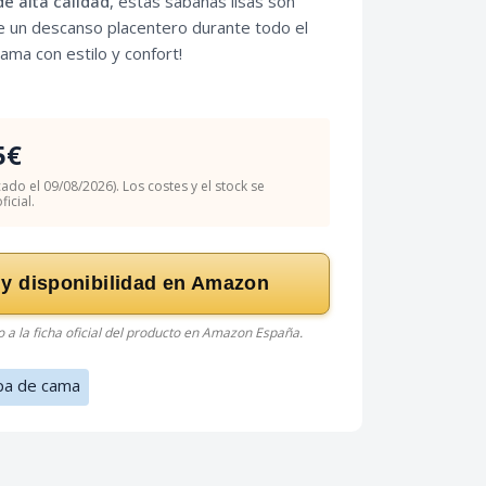
de alta calidad
, estas sábanas lisas son
de un descanso placentero durante todo el
ama con estilo y confort!
5€
cado el 09/08/2026). Los costes y el stock se
icial.
 y disponibilidad en Amazon
do a la ficha oficial del producto en Amazon España.
pa de cama