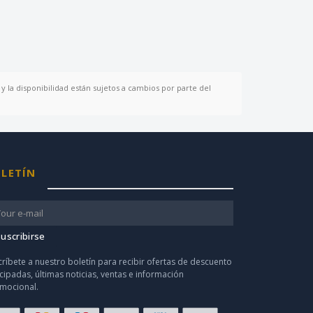
y la disponibilidad están sujetos a cambios por parte del
LETÍN
uscribirse
críbete a nuestro boletín para recibir ofertas de descuento
icipadas, últimas noticias, ventas e información
mocional.