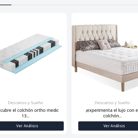
Descanso y Sueño
Descanso y Sueño
scubre el colchón ortho medic
¡experimenta el lujo con e
13...
colchón...
Ver Análisis
Ver Análisis