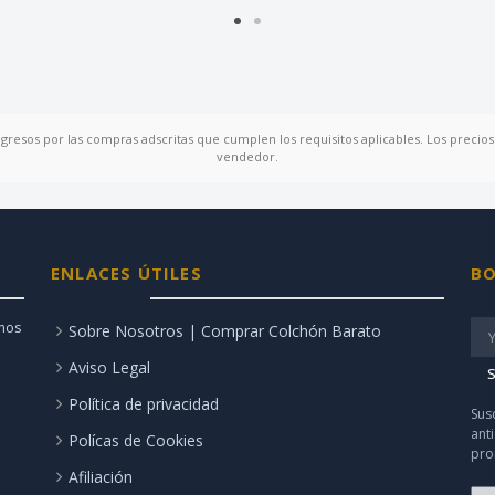
ngresos por las compras adscritas que cumplen los requisitos aplicables. Los precios 
vendedor.
ENLACES ÚTILES
BO
amos
Sobre Nosotros | Comprar Colchón Barato
Aviso Legal
S
Política de privacidad
Sus
ant
Polícas de Cookies
pro
Afiliación