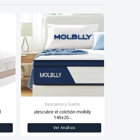
Descanso y Sueño
Des
l
¡descubre el colchón molblly
Descanso de
140x20...
Ver Análisis