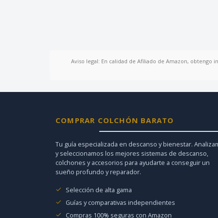
Aviso legal: En calidad de Afiliado de Amazon, obtengo i
COMPRAR COLCHÓN BARATO
Tu guía especializada en descanso y bienestar. Analiz
y seleccionamos los mejores sistemas de descanso,
colchones y accesorios para ayudarte a conseguir un
sueño profundo y reparador.
Selección de alta gama
Guías y comparativas independientes
Compras 100% seguras con Amazon