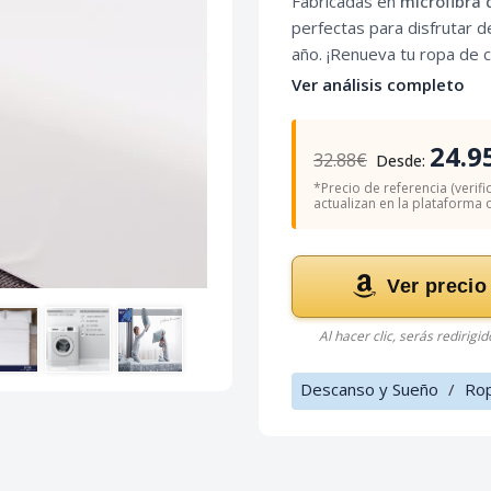
Fabricadas en
microfibra 
perfectas para disfrutar 
año. ¡Renueva tu ropa de c
Ver análisis completo
24.9
32.88€
Desde:
*Precio de referencia (verifi
actualizan en la plataforma of
Ver precio
Al hacer clic, serás redirigi
Descanso y Sueño
/
Ro