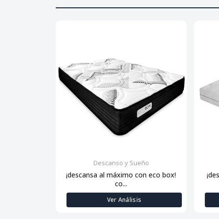
Descanso y Sueño
¡descansa al máximo con eco box!
¡de
co...
Ver Análisis