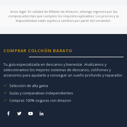
Aviso legal: En calidad de Afiliado de Amazon, obtengo ingresos por las
compras adscritas que cumplen los requisitos aplicables. Los precios y la
disponibilidad están sujetos a cambios por parte del vendedor.
COMPRAR COLCHÓN BARATO
Tu guía especializada en descanso y bienestar. Analizamos y
seleccionamos los mejores sistemas de descanso, colchones y
accesorios para ayudarte a conseguir un sueño profundo y reparador.
Selección de alta gama
Guías y comparativas independientes
Compras 100% seguras con Amazon